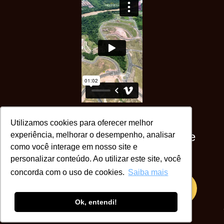
Utilizamos cookies para oferecer melhor
Utilizamos cookies para oferecer melhor
Não perca a oportunidade! Fale
experiência, melhorar o desempenho, analisar
experiência, melhorar o desempenho, analisar
como você interage em nosso site e
como você interage em nosso site e
conosco.
personalizar conteúdo. Ao utilizar este site, você
personalizar conteúdo. Ao utilizar este site, você
concorda com o uso de cookies.
concorda com o uso de cookies.
Saiba mais
Saiba mais
QUERO SABER MAIS!
Ok, entendi!
Ok, entendi!