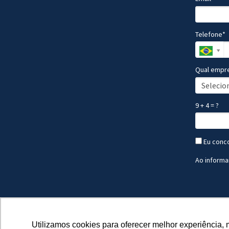
Telefone*
Qual empre
9 + 4 = ?
Eu conc
Ao informa
Utilizamos cookies para oferecer melhor experiência, 
Utilizamos cookies para oferecer melhor experiência, 