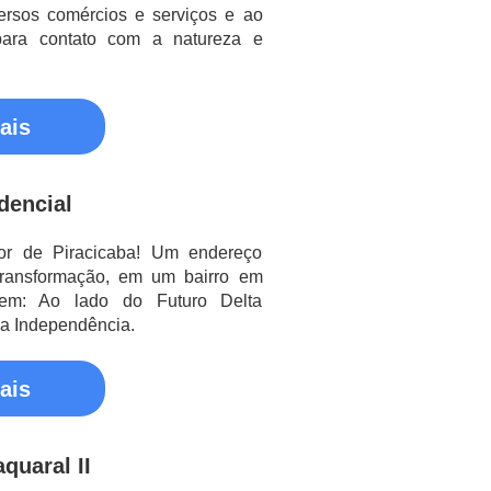
ersos comércios e serviços e ao
ara contato com a natureza e
ais
dencial
or de Piracicaba! Um endereço
 transformação, em um bairro em
bem: Ao lado do Futuro Delta
a Independência.
ais
quaral II