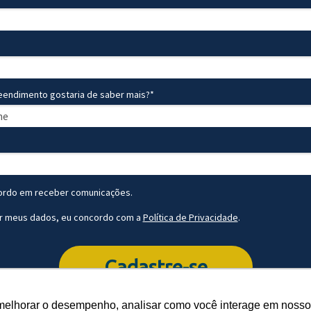
endimento gostaria de saber mais?*
ordo em receber comunicações.
r meus dados, eu concordo com a
Política de Privacidade
.
Cadastre-se
melhorar o desempenho, analisar como você interage em nosso sit
melhorar o desempenho, analisar como você interage em nosso sit