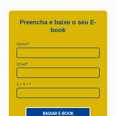
Preencha e baixe o seu E-
book
Nome*
Email*
2 + 9 = ?
BAIXAR E-BOOK