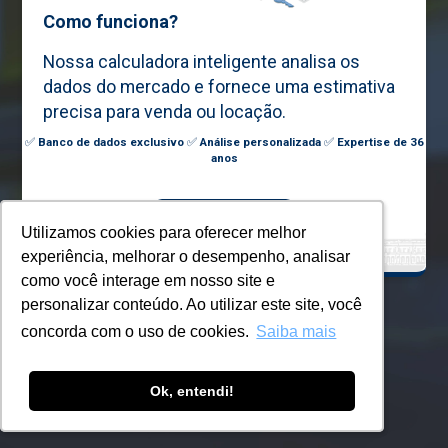
Como funciona?
Nossa calculadora inteligente analisa os
dados do mercado e fornece uma estimativa
precisa para venda ou locação.
✅
Banco de dados exclusivo
✅
Análise personalizada
✅
Expertise de 36
anos
Calcular Agora
Utilizamos cookies para oferecer melhor
Utilizamos cookies para oferecer melhor
experiência, melhorar o desempenho, analisar
experiência, melhorar o desempenho, analisar
como você interage em nosso site e
como você interage em nosso site e
personalizar conteúdo. Ao utilizar este site, você
personalizar conteúdo. Ao utilizar este site, você
concorda com o uso de cookies.
concorda com o uso de cookies.
Saiba mais
Saiba mais
Ok, entendi!
Ok, entendi!